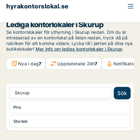
hyrakontorslokal.se
Skåne
Skurup
Lediga kontorlokaler i Skurup
Se kontorslokaler för uthyrning i Skurup nedan. Om du är
intresserad av en kontorlokal på listan nedan, tryck då på
rubriken för att komma vidare. Lycka till i jakten på dina nya
butikslokaler!
Mer info om lediga kontorlokaler i Skurup
.
Nya i dag
7
Uppdaterade 24h
7
Notifikation
Skurup
Sök
Pris
Storlek