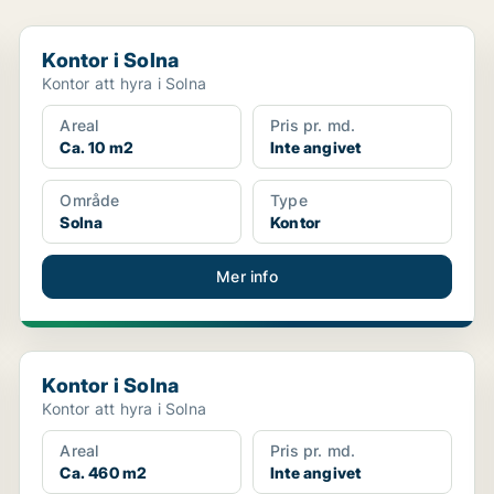
Kontor i Solna
Kontor i Solna
Kontor att hyra i Solna
Areal
Pris pr. md.
Ca. 10 m2
Inte angivet
Område
Type
Solna
Kontor
Mer info
Kontor i Solna
Kontor i Solna
Kontor att hyra i Solna
Areal
Pris pr. md.
Ca. 460 m2
Inte angivet