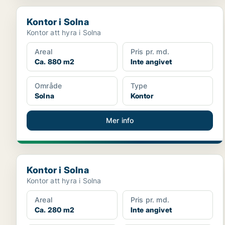
Kontor i Solna
Kontor i Solna
Kontor att hyra i Solna
Areal
Pris pr. md.
Ca. 880 m2
Inte angivet
Område
Type
Solna
Kontor
Mer info
Kontor i Solna
Kontor i Solna
Kontor att hyra i Solna
Areal
Pris pr. md.
Ca. 280 m2
Inte angivet