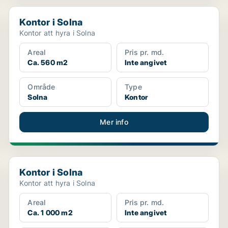
Kontor i Solna
Kontor i Solna
Kontor att hyra i Solna
Areal
Pris pr. md.
Ca. 560 m2
Inte angivet
Område
Type
Solna
Kontor
Mer info
Kontor i Solna
Kontor i Solna
Kontor att hyra i Solna
Areal
Pris pr. md.
Ca. 1 000 m2
Inte angivet