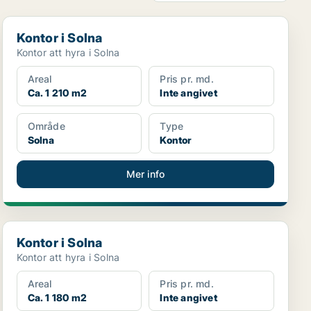
Kontor i Solna
Kontor i Solna
Kontor att hyra i Solna
Areal
Pris pr. md.
Ca. 1 210 m2
Inte angivet
Område
Type
Solna
Kontor
Mer info
Kontor i Solna
Kontor i Solna
Kontor att hyra i Solna
Areal
Pris pr. md.
Ca. 1 180 m2
Inte angivet