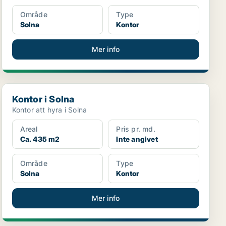
Område
Type
Solna
Kontor
Mer info
Kontor i Solna
Kontor i Solna
Kontor att hyra i Solna
Areal
Pris pr. md.
Ca. 435 m2
Inte angivet
Område
Type
Solna
Kontor
Mer info