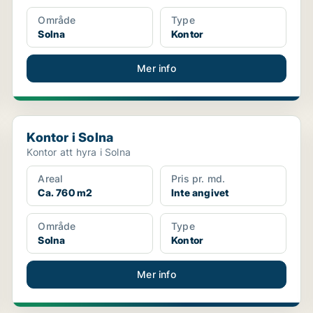
Område
Type
Solna
Kontor
Mer info
Kontor i Solna
Kontor i Solna
Kontor att hyra i Solna
Areal
Pris pr. md.
Ca. 760 m2
Inte angivet
Område
Type
Solna
Kontor
Mer info