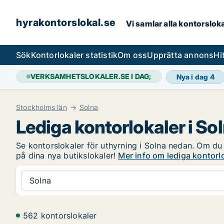
hyrakontorslokal.se
Vi samlar alla kontorslok
Sök
Kontorlokaler statistik
Om oss
Upprätta annons
Hi
VERKSAMHETSLOKALER.SE I DAG;
Nya i dag
4
Stockholms län
Solna
Lediga kontorlokaler i So
Se kontorslokaler för uthyrning i Solna nedan. Om du ä
på dina nya butikslokaler!
Mer info om lediga kontorlo
Solna
562 kontorslokaler