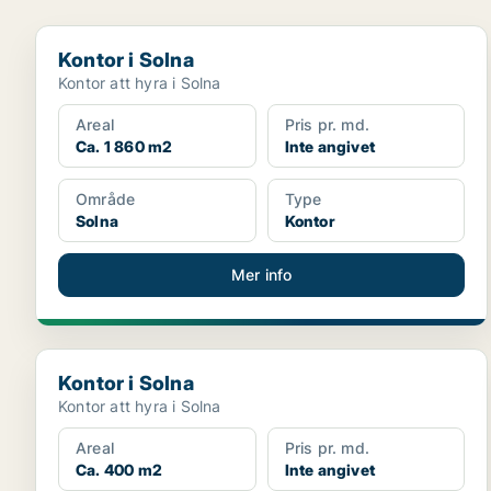
Kontor i Solna
Kontor i Solna
Kontor att hyra i Solna
Areal
Pris pr. md.
Ca. 1 860 m2
Inte angivet
Område
Type
Solna
Kontor
Mer info
Kontor i Solna
Kontor i Solna
Kontor att hyra i Solna
Areal
Pris pr. md.
Ca. 400 m2
Inte angivet