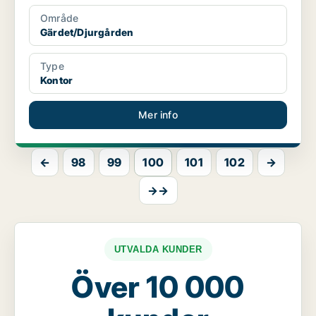
Område
Gärdet/Djurgården
Type
Kontor
Mer info
←
98
99
100
101
102
→
→→
UTVALDA KUNDER
Över 10 000