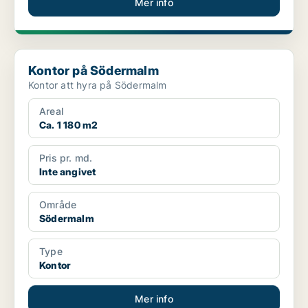
Mer info
Kontor på Södermalm
Kontor på Södermalm
Kontor att hyra på Södermalm
Areal
Ca. 1 180 m2
Pris pr. md.
Inte angivet
Område
Södermalm
Type
Kontor
Mer info