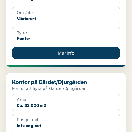
Område
Västerort
Type
Kontor
Mer info
Kontor på Gärdet/Djurgården
Kontor på Gärdet/Djurgården
Kontor att hyra på Gärdet/Djurgården
Areal
Ca. 32 000 m2
Pris pr. md.
Inte angivet