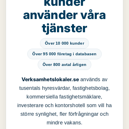
kunder
använder våra
tjänster
Över 10 000 kunder
Över 95 000 företag i databasen
Över 800 avtal årligen
Verksamhetslokaler.se
används av
tusentals hyresvärdar, fastighetsbolag,
kommersiella fastighetsmäklare,
investerare och kontorshotell som vill ha
större synlighet, fler förfrågningar och
mindre vakans.