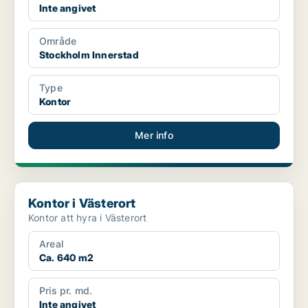
Inte angivet
Område
Stockholm Innerstad
Type
Kontor
Mer info
Kontor i Västerort
Kontor i Västerort
Kontor att hyra i Västerort
Areal
Ca. 640 m2
Pris pr. md.
Inte angivet