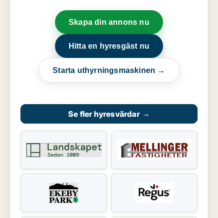
Skapa din annons nu
Hitta en hyresgäst nu
Starta uthyrningsmaskinen →
Se fler hyresvärdar
→