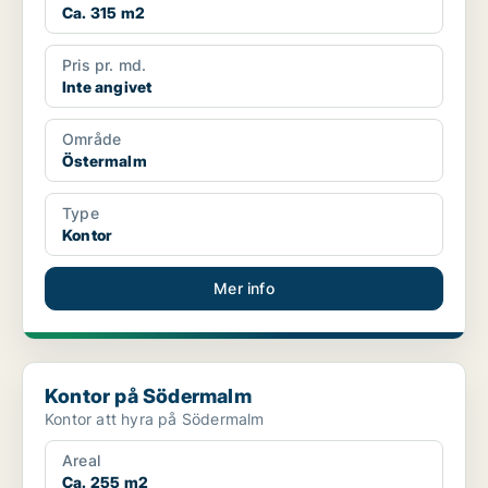
Ca. 315 m2
Pris pr. md.
Inte angivet
Område
Östermalm
Type
Kontor
Mer info
Kontor på Södermalm
Kontor på Södermalm
Kontor att hyra på Södermalm
Areal
Ca. 255 m2