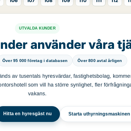
0
106
107
108
109
110
111
112
1
UTVALDA KUNDER
nder använder våra tj
Över 95 000 företag i databasen
Över 800 avtal årligen
nds av tusentals hyresvärdar, fastighetsbolag, kommer
ntorshotell som vill ha större synlighet, fler förfrågnin
vakans.
Hitta en hyresgäst nu
Starta uthyrningsmaskine