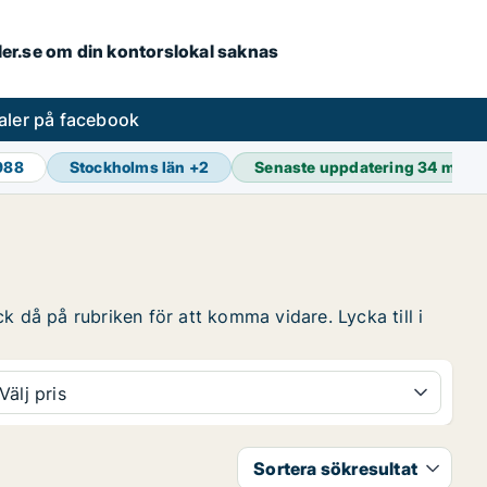
aler.se om din kontorslokal saknas
aler på facebook
 988
Stockholms län
+
2
Senaste uppdatering
34 min s
k då på rubriken för att komma vidare. Lycka till i
Välj pris
Sortera sökresultat