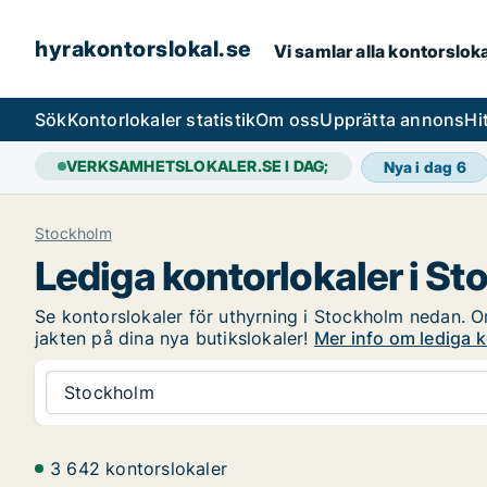
hyrakontorslokal.se
Vi samlar alla kontorslok
Sök
Kontorlokaler statistik
Om oss
Upprätta annons
Hi
VERKSAMHETSLOKALER.SE I DAG;
Nya i dag
6
Stockholm
Lediga kontorlokaler i S
Se kontorslokaler för uthyrning i Stockholm nedan. Om
jakten på dina nya butikslokaler!
Mer info om lediga k
Stockholm
3 642 kontorslokaler