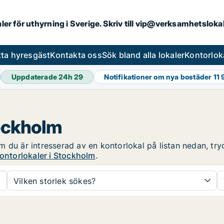
aler för uthyrning i Sverige. Skriv till vip@verksamhetslok
tta hyresgäst
Kontakta oss
Sök bland alla lokaler
Kontorlok
Uppdaterade 24h
29
Notifikationer om nya bostäder
11
tockholm
 du är intresserad av en kontorlokal på listan nedan, tryc
ontorlokaler i Stockholm
.
Vilken storlek sökes?