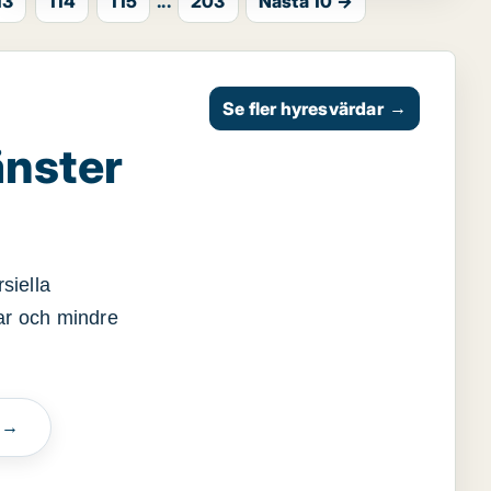
13
114
115
...
203
Nästa 10 →
Se fler hyresvärdar
→
änster
siella
gar och mindre
n →