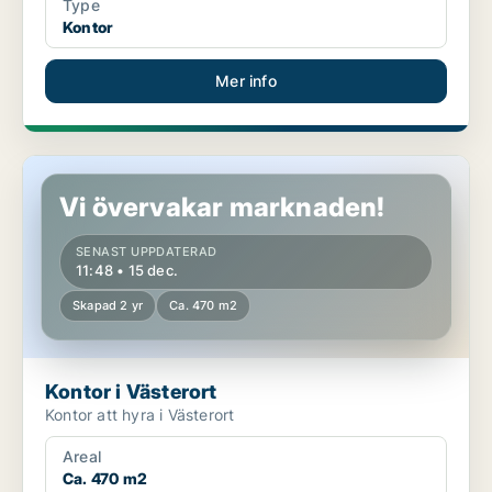
Type
Kontor
Mer info
Kontor i Västerort
Vi övervakar marknaden!
SENAST UPPDATERAD
11:48 • 15 dec.
Skapad 2 yr
Ca. 470 m2
Kontor i Västerort
Kontor att hyra i Västerort
Areal
Ca. 470 m2