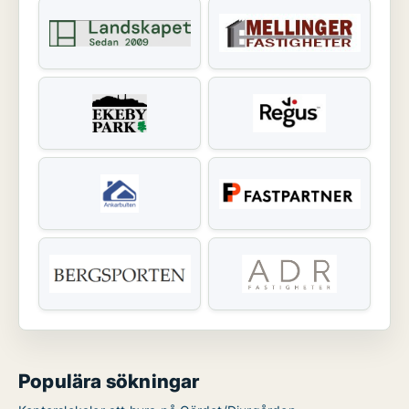
Populära sökningar