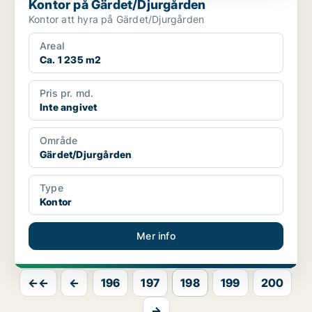
Kontor på Gärdet/Djurgården
Kontor att hyra på Gärdet/Djurgården
Areal
Ca. 1 235 m2
Pris pr. md.
Inte angivet
Område
Gärdet/Djurgården
Type
Kontor
Mer info
←←
←
196
197
198
199
200
→