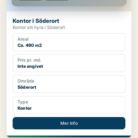
Kontor i Söderort
Kontor att hyra i Söderort
Areal
Ca. 490 m2
Pris pr. md.
Inte angivet
Område
Söderort
Type
Kontor
Mer info