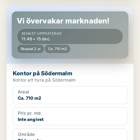
Kontor på Södermalm
Vi övervakar marknaden!
SENAST UPPDATERAD
11:46 • 15 dec.
Skapad 2 yr
Ca. 710 m2
Kontor på Södermalm
Kontor att hyra på Södermalm
Areal
Ca. 710 m2
Pris pr. md.
Inte angivet
Område