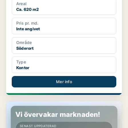
Areal
Ca. 620 m2
Pris pr. md.
Inte angivet
Område
Söderort
Type
Kontor
Mer info
Kontor i Västerort
Vi övervakar marknaden!
SENAST UPPDATERAD