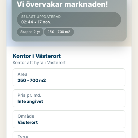
Vi övervakar marknaden!
SENAST UPPDATERAD
02:44 • 17 nov.
Skapad 2 yr
250 - 700 m2
Kontor i Västerort
Kontor att hyra i Västerort
Areal
250 - 700 m2
Pris pr. md.
Inte angivet
Område
Västerort
Type