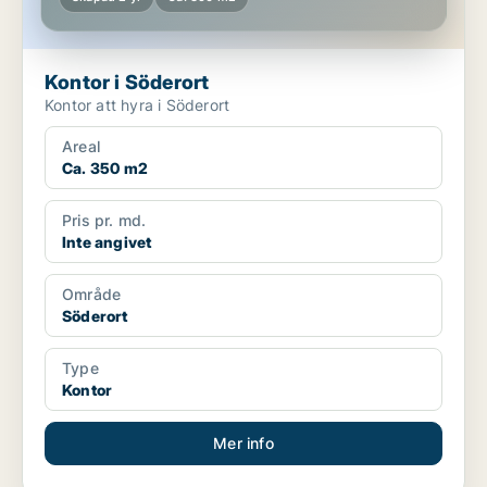
Kontor i Söderort
Kontor att hyra i Söderort
Areal
Ca. 350 m2
Pris pr. md.
Inte angivet
Område
Söderort
Type
Kontor
Mer info