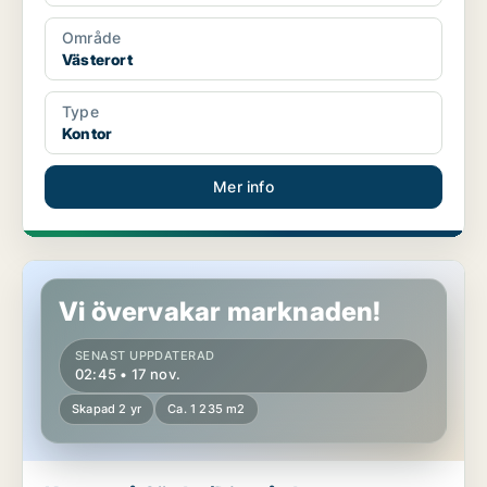
Område
Västerort
Type
Kontor
Mer info
Kontor på Gärdet/Djurgården
Vi övervakar marknaden!
SENAST UPPDATERAD
02:45 • 17 nov.
Skapad 2 yr
Ca. 1 235 m2