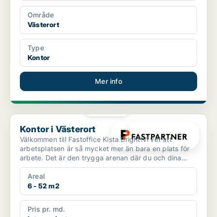
Område
Västerort
Type
Kontor
Mer info
PLATINA
Kontor i Västerort
Kontor i Västerort
Välkommen till Fastoffice Kista Bright!Vi vet att
arbetsplatsen är så mycket mer än bara en plats för
arbete. Det är den trygga arenan där du och dina
kolleg...
Areal
6 - 52 m2
Pris pr. md.