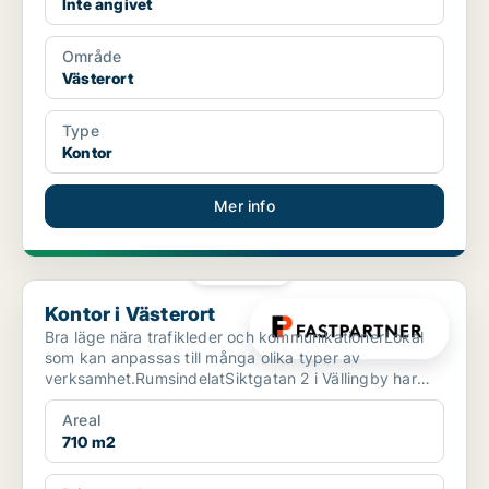
Inte angivet
Område
Västerort
Type
Kontor
Mer info
PLATINA
Kontor i Västerort
Kontor i Västerort
Bra läge nära trafikleder och kommunikationerLokal
som kan anpassas till många olika typer av
verksamhet.RumsindelatSiktgatan 2 i Vällingby har
mycket goda k...
Areal
710 m2