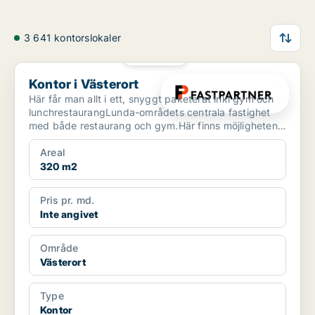
3 641 kontorslokaler
PLATINA
Kontor i Västerort
Kontor i Västerort
Här får man allt i ett, snyggt paketerat inkl gym och
lunchrestaurangLunda-områdets centrala fastighet
med både restaurang och gym.Här finns möjligheten
att ...
Areal
320 m2
Pris pr. md.
Inte angivet
Område
Västerort
Type
Kontor