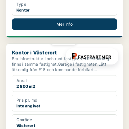
Type
Kontor
Mer info
PLATINA
Kontor i Västerort
Kontor i Västerort
Bra infrastruktur i och runt fastigheten.Restaurang
finns i samma fastighet.Garage i fastigheten.Lätt
åtkomlig från E18 och kommande förbifart
Stockholm.Buss...
Areal
2 800 m2
Pris pr. md.
Inte angivet
Område
Västerort