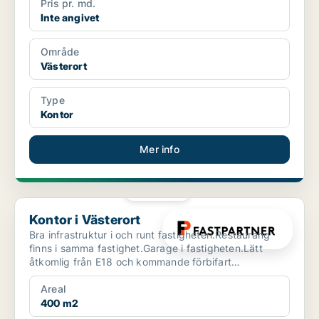
Pris pr. md.
Inte angivet
Område
Västerort
Type
Kontor
Mer info
PLATINA
Kontor i Västerort
Kontor i Västerort
Bra infrastruktur i och runt fastigheten.Restaurang
finns i samma fastighet.Garage i fastigheten.Lätt
åtkomlig från E18 och kommande förbifart
Stockholm.Buss...
Areal
400 m2