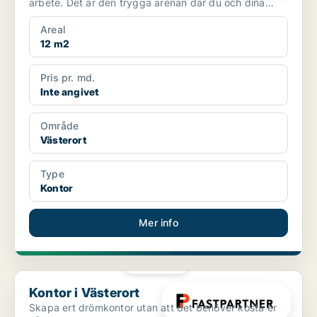
arbete. Det är den trygga arenan där du och dina
kollegor um...
Areal
12 m2
Pris pr. md.
Inte angivet
Område
Västerort
Type
Kontor
Mer info
PLATINA
Kontor i Västerort
Kontor i Västerort
Skapa ert drömkontor utan att det behöver kosta er