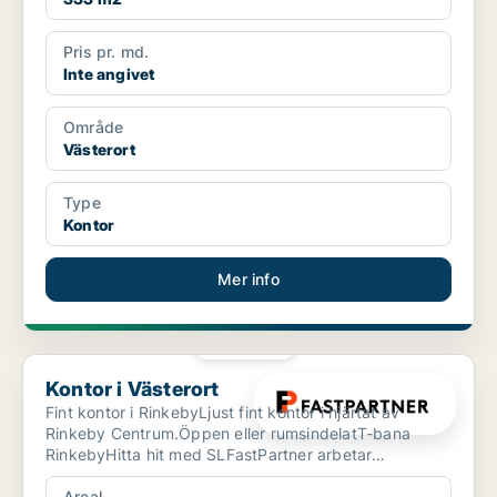
Pris pr. md.
Inte angivet
Område
Västerort
Type
Kontor
Mer info
PLATINA
Kontor i Västerort
Kontor i Västerort
Fint kontor i RinkebyLjust fint kontor i hjärtat av
Rinkeby Centrum.Öppen eller rumsindelatT-bana
RinkebyHitta hit med SLFastPartner arbetar
långsiktigt med ...
Areal