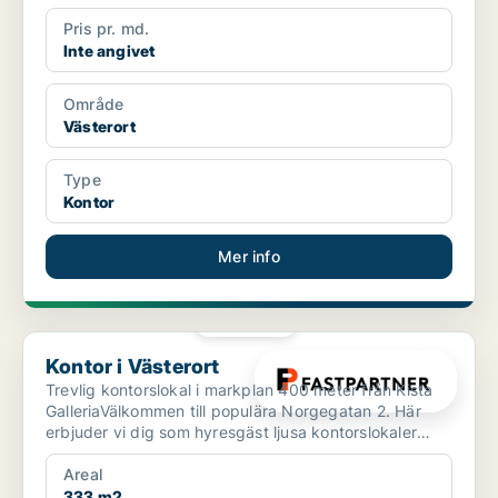
Pris pr. md.
Inte angivet
Område
Västerort
Type
Kontor
Mer info
PLATINA
Kontor i Västerort
Kontor i Västerort
Trevlig kontorslokal i markplan 400 meter från Kista
GalleriaVälkommen till populära Norgegatan 2. Här
erbjuder vi dig som hyresgäst ljusa kontorslokaler
med...
Areal
333 m2