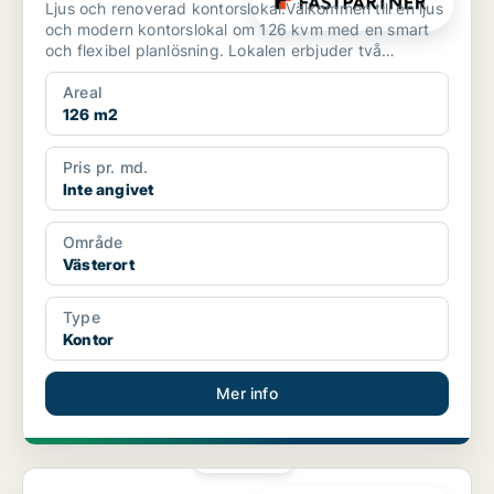
Ljus och renoverad kontorslokal.Välkommen till en ljus
och modern kontorslokal om 126 kvm med en smart
och flexibel planlösning. Lokalen erbjuder två
konfere...
Areal
126 m2
Pris pr. md.
Inte angivet
Område
Västerort
Type
Kontor
Mer info
PLATINA
Kontor i Söderort