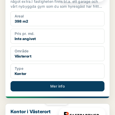
något extra.I fastigheten finns bl.a. ett garage och
vårt nybyggda gym som du som hyresgäst har fritt
till...
Areal
398 m2
Pris pr. md.
Inte angivet
Område
Västerort
Type
Kontor
Mer info
PLATINA
Kontor i Västerort
Kontor i Västerort