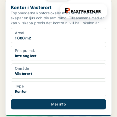
Kontor i Västerort
Kontor i Västerort
Toppmoderna kontorslokaler med stora fönster som
skapar en ljus och trivsam rymd. Tillsammans med er
kan vi skapa precis det kontor ni vill ha.Lokalen är
upp...
Areal
1 000 m2
Pris pr. md.
Inte angivet
Område
Västerort
Type
Kontor
Mer info