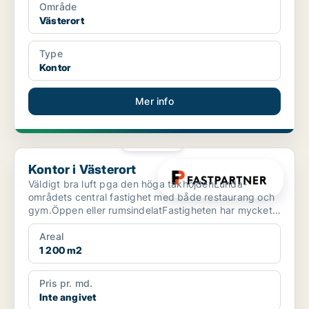
Område
Västerort
Type
Kontor
Mer info
PLATINA
Kontor i Västerort
Kontor i Västerort
Väldigt bra luft pga den höga takhöjdenLunda-
områdets central fastighet med både restaurang och
gym.Öppen eller rumsindelatFastigheten har mycket
goda kommun...
Areal
1 200 m2
Pris pr. md.
Inte angivet