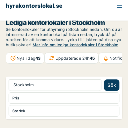
hyrakontorslokal.se
Stockholm
Lediga kontorlokaler i Stockholm
Se kontorslokaler för uthyrning i Stockholm nedan. Om du är
intresserad av en kontorlokal på listan nedan, tryck då på
rubriken för att komma vidare. Lycka till i jakten på dina nya
butikslokaler!
Mer info om lediga kontorlokaler i Stockholm
.
Nya i dag
43
Uppdaterade 24h
45
Notifikat
Stockholm
Sök
Pris
Storlek