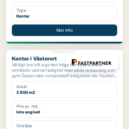
Type
Kontor
Mer info
PLATINA
Kontor i Västerort
Kontor i Västerort
Väldigt bra luft pga den höga takhöjdenLunda-
områdets central fastighet med både restaurang och
gym.Öppen eller rumsindelatFastigheten har mycket
goda kommun...
Areal
2 800 m2
Pris pr. md.
Inte angivet
Område