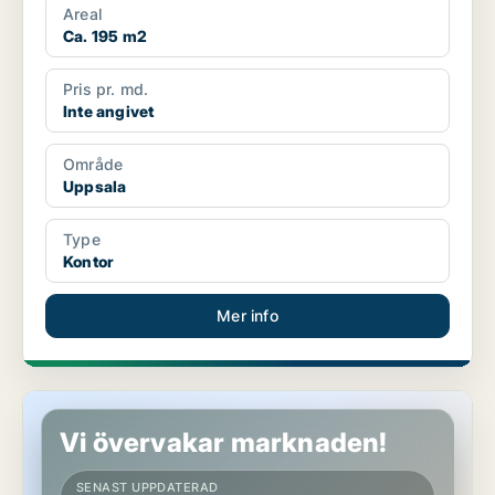
Areal
Ca. 195 m2
Pris pr. md.
Inte angivet
Område
Uppsala
Type
Kontor
Mer info
Kontor i Uppsala
Vi övervakar marknaden!
SENAST UPPDATERAD