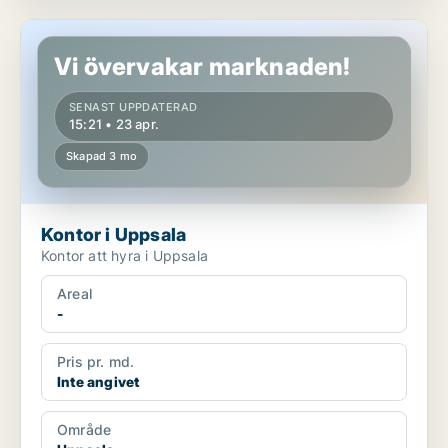
Kontor i Uppsala
Vi övervakar marknaden!
SENAST UPPDATERAD
15:21 • 23 apr.
Skapad 3 mo
Kontor i Uppsala
Kontor att hyra i Uppsala
Areal
-
Pris pr. md.
Inte angivet
Område