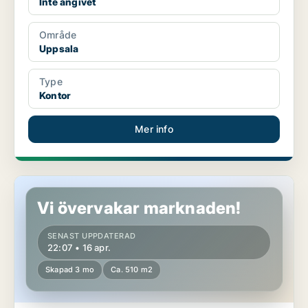
Inte angivet
Område
Uppsala
Type
Kontor
Mer info
Kontor i Uppsala
Vi övervakar marknaden!
SENAST UPPDATERAD
22:07 • 16 apr.
Skapad 3 mo
Ca. 510 m2