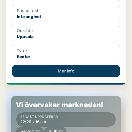
Pris pr. md.
Inte angivet
Område
Uppsala
Type
Kontor
Mer info
Kontor i Uppsala
Vi övervakar marknaden!
SENAST UPPDATERAD
22:29 • 16 apr.
Skapad 3 mo
Ca. 10 m2