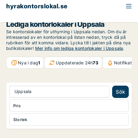
hyrakontorslokal.se
Uppsala län
Uppsala
Lediga kontorlokaler i Uppsala
Se kontorslokaler för uthyrning i Uppsala nedan. Om du är
intresserad av en kontorlokal på listan nedan, tryck då på
rubriken för att komma vidare. Lycka till i jakten på dina nya
butikslokaler!
Mer info om lediga kontorlokaler i Uppsala
.
Nya i dag
1
Uppdaterade 24h
73
Notifikatio
Uppsala
Sök
Pris
Storlek