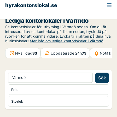
hyrakontorslokal.se
Stockholms län
Värmdö
Lediga kontorlokaler i Värmdö
Se kontorslokaler för uthyrning i Värmdö nedan. Om du är
intresserad av en kontorlokal på listan nedan, tryck då på
rubriken för att komma vidare. Lycka till i jakten på dina nya
butikslokaler!
Mer info om lediga kontorlokaler i Värmdö
.
Nya i dag
33
Uppdaterade 24h
73
Notifikat
Värmdö
Sök
Pris
Storlek