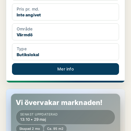
Pris pr. md.
Inte angivet
Område
Värmdö
Type
Butikslokal
Mer info
Butikslokal i Värmdö
Vi övervakar marknaden!
SENAST UPPDATERAD
13:10 • 29 maj
Skapad 2 mo
Ca. 95 m2