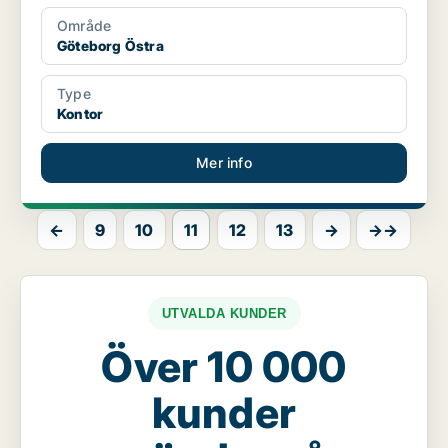
Område
Göteborg Östra
Type
Kontor
Mer info
←
9
10
11
12
13
→
→→
UTVALDA KUNDER
Över 10 000
kunder