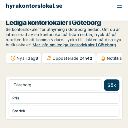
hyrakontorslokal.se
Göteborg
Lediga kontorlokaler i Göteborg
Se kontorslokaler för uthyrning i Göteborg nedan. Om du är
intresserad av en kontorlokal på listan nedan, tryck då på
rubriken för att komma vidare. Lycka till i jakten på dina nya
butikslokaler!
Mer info om lediga kontorlokaler i Göteborg
.
Nya i dag
3
Uppdaterade 24h
42
Notifikati
Göteborg
Sök
Pris
Storlek