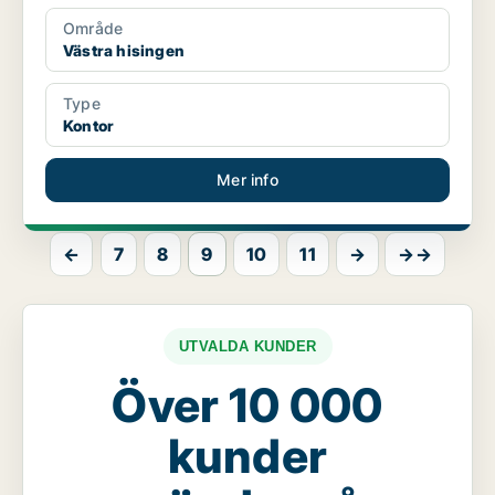
Område
Västra hisingen
Type
Kontor
Mer info
←
7
8
9
10
11
→
→→
UTVALDA KUNDER
Över 10 000
kunder