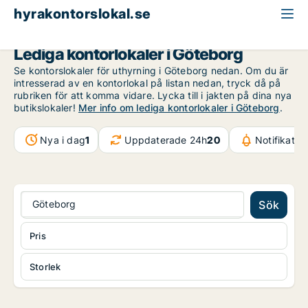
hyrakontorslokal.se
Göteborg
Lediga kontorlokaler i Göteborg
Se kontorslokaler för uthyrning i Göteborg nedan. Om du är
intresserad av en kontorlokal på listan nedan, tryck då på
rubriken för att komma vidare. Lycka till i jakten på dina nya
butikslokaler!
Mer info om lediga kontorlokaler i Göteborg
.
Nya i dag
1
Uppdaterade 24h
20
Notifikatio
Göteborg
Sök
Pris
Storlek