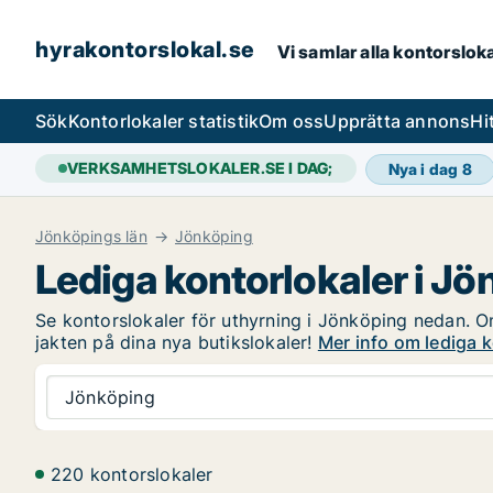
hyrakontorslokal.se
Vi samlar alla kontorslok
Sök
Kontorlokaler statistik
Om oss
Upprätta annons
Hi
VERKSAMHETSLOKALER.SE I DAG;
Nya i dag
8
Jönköpings län
Jönköping
Lediga kontorlokaler i J
Se kontorslokaler för uthyrning i Jönköping nedan. Om
jakten på dina nya butikslokaler!
Mer info om lediga k
Jönköping
220 kontorslokaler