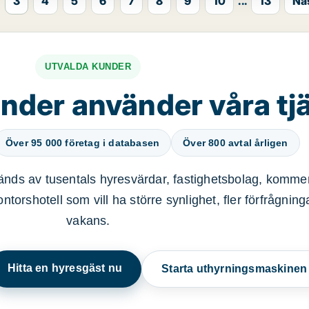
3
4
5
6
7
8
9
10
...
13
Nä
UTVALDA KUNDER
nder använder våra tj
Över 95 000 företag i databasen
Över 800 avtal årligen
nds av tusentals hyresvärdar, fastighetsbolag, kommer
ntorshotell som vill ha större synlighet, fler förfrågnin
vakans.
Hitta en hyresgäst nu
Starta uthyrningsmaskine