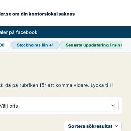
aler.se om din kontorslokal saknas
aler på facebook
300
Stockholms län
+
1
Senaste uppdatering
1 min sed
k då på rubriken för att komma vidare. Lycka till i
Välj pris
Sortera sökresultat