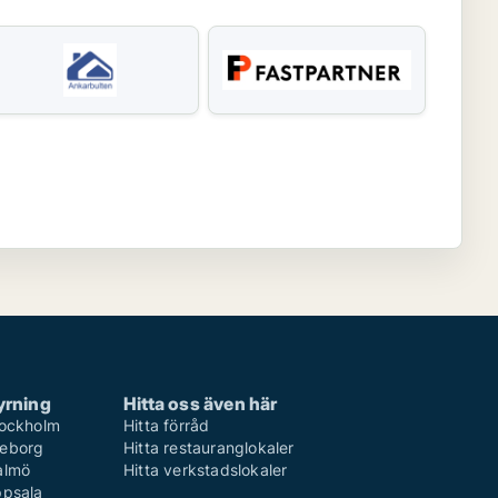
yrning
Hitta oss även här
Stockholm
Hitta förråd
teborg
Hitta restauranglokaler
Malmö
Hitta verkstadslokaler
ppsala