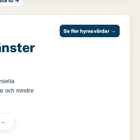
sta 10 →
Se fler hyresvärdar
→
änster
siella
gar och mindre
n →