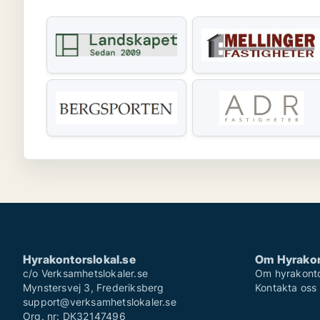
Hyrakontorslokal.se
Om Hyrakon
c/o Verksamhetslokaler.se
Om hyrakonto
Mynstersvej 3, Frederiksberg
Kontakta oss
support@verksamhetslokaler.se
Org. nr: DK32147496