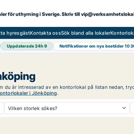
aler för uthyrning i Sverige. Skriv till vip@verksamhetslok
tta hyresgäst
Kontakta oss
Sök bland alla lokaler
Kontorlok
Uppdaterade 24h
9
Notifikationer om nya bostäder
10 
önköping
 du är intresserad av en kontorlokal på listan nedan, tryc
ontorlokaler i Jönköping
.
Vilken storlek sökes?