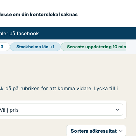
aler.se om din kontorslokal saknas
aler på facebook
13
Stockholms län
+
1
Senaste uppdatering
10 min sed
k då på rubriken för att komma vidare. Lycka till i
Välj pris
Sortera sökresultat