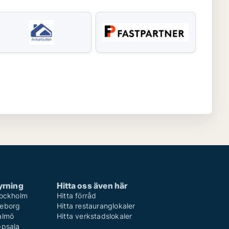
yrning
Hitta oss även här
Stockholm
Hitta förråd
teborg
Hitta restauranglokaler
Malmö
Hitta verkstadslokaler
ppsala