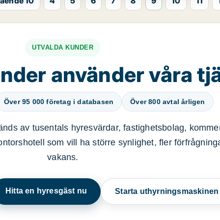
ående 10
4
5
6
7
8
9
10
11
UTVALDA KUNDER
nder använder våra tj
Över 95 000 företag i databasen
Över 800 avtal årligen
nds av tusentals hyresvärdar, fastighetsbolag, kommer
ntorshotell som vill ha större synlighet, fler förfrågnin
vakans.
Hitta en hyresgäst nu
Starta uthyrningsmaskine