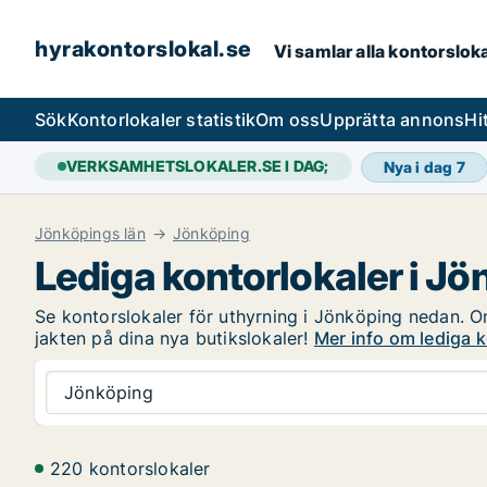
hyrakontorslokal.se
Vi samlar alla kontorslok
Sök
Kontorlokaler statistik
Om oss
Upprätta annons
Hi
VERKSAMHETSLOKALER.SE I DAG;
Nya i dag
7
Jönköpings län
Jönköping
Lediga kontorlokaler i J
Se kontorslokaler för uthyrning i Jönköping nedan. Om
jakten på dina nya butikslokaler!
Mer info om lediga k
Jönköping
220 kontorslokaler