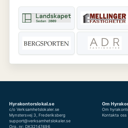
Hyrakontorslokal.se
Om Hyrakon
c/o Verksamhetslokaler.se
Om hyrakonto
Mynstersvej 3, Frederiksberg
Kontakta oss
support@verksamhetslokaler.se
Org. nr: DK32147496