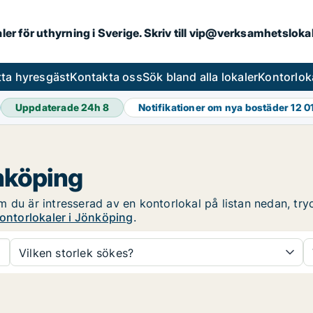
aler för uthyrning i Sverige. Skriv till vip@verksamhetslok
tta hyresgäst
Kontakta oss
Sök bland alla lokaler
Kontorlok
Uppdaterade 24h
8
Notifikationer om nya bostäder
12 0
önköping
 du är intresserad av en kontorlokal på listan nedan, tryc
ontorlokaler i Jönköping
.
Vilken storlek sökes?