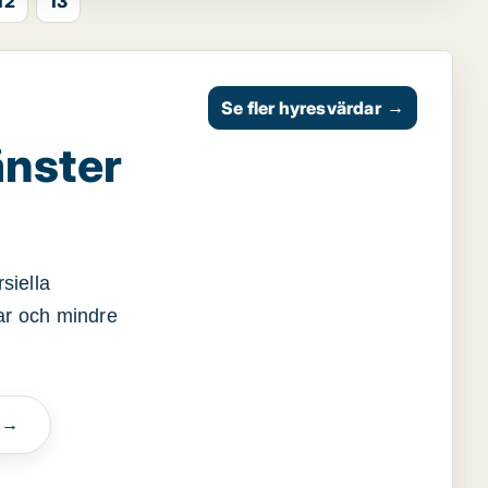
12
13
Se fler hyresvärdar
→
änster
siella
gar och mindre
n →