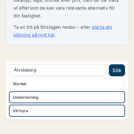
lokaltyp, läge, storlek eller pris, men de har valts
ut eftersom de kan vara relevanta alternativ för
din fastighet.
Ta en titt på förslagen nedan – eller
starta din
sökning på nytt här
.
Åtvidaberg
Sök
Storlek
Undervisning
Vill hyra