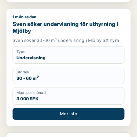
1 mån sedan
Sven söker undervisning för uthyrning i Mjölby
Sven söker undervisning för uthyrning i
Mjölby
Sven söker 30-60 m² undervisning i Mjölby att hyra
Type
Undervisning
Storlek
2
30 - 60 m
Max. per månad
3 000 SEK
Mer info