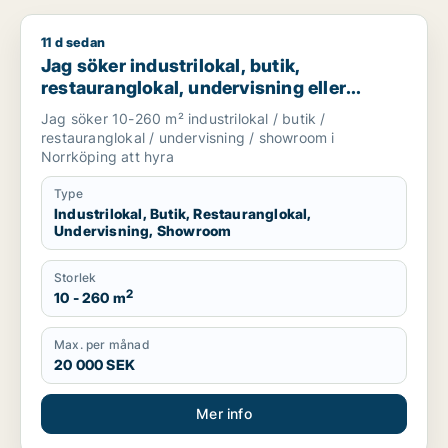
11 d sedan
Jag söker industrilokal, butik, restauranglokal, undervisning
Jag söker industrilokal, butik,
restauranglokal, undervisning eller
showroom för uthyrning i Norrköping
Jag söker 10-260 m² industrilokal / butik /
restauranglokal / undervisning / showroom i
Norrköping att hyra
Type
Industrilokal, Butik, Restauranglokal,
Undervisning, Showroom
Storlek
2
10 - 260 m
Max. per månad
20 000 SEK
Mer info