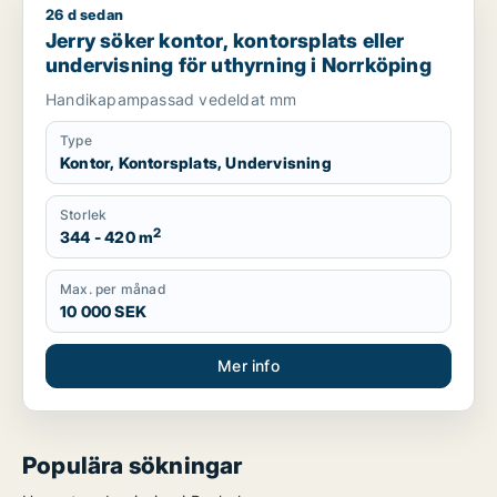
26 d sedan
Jerry söker kontor, kontorsplats eller undervisning för uthyr
Jerry söker kontor, kontorsplats eller
undervisning för uthyrning i Norrköping
Handikapampassad vedeldat mm
Type
Kontor, Kontorsplats, Undervisning
Storlek
2
344 - 420 m
Max. per månad
10 000 SEK
Mer info
Populära sökningar