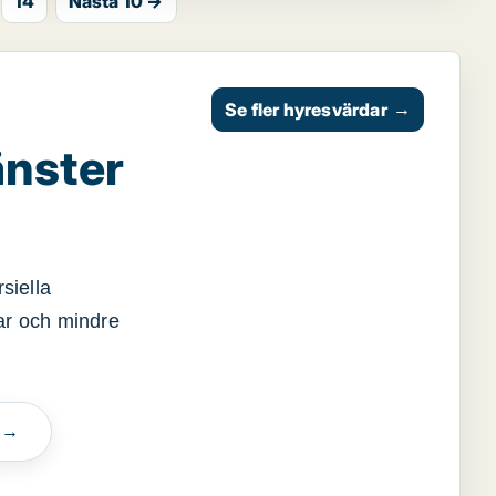
14
Nästa 10 →
Se fler hyresvärdar
→
änster
siella
gar och mindre
n →