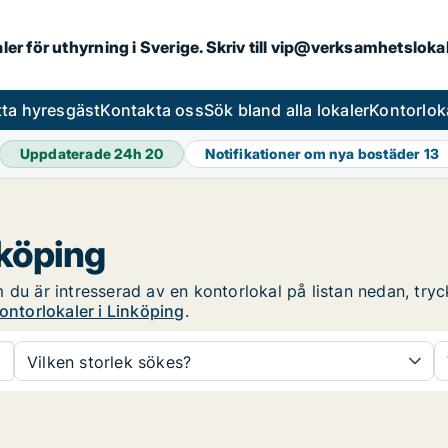
aler för uthyrning i Sverige. Skriv till vip@verksamhetslok
tta hyresgäst
Kontakta oss
Sök bland alla lokaler
Kontorlok
Uppdaterade 24h
20
Notifikationer om nya bostäder
13
nköping
du är intresserad av en kontorlokal på listan nedan, tryck
ontorlokaler i Linköping
.
Vilken storlek sökes?