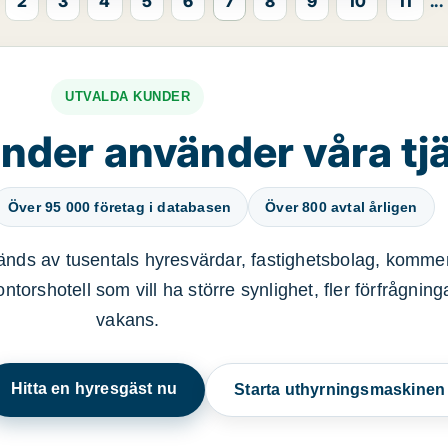
2
3
4
5
6
7
8
9
10
11
...
UTVALDA KUNDER
nder använder våra tj
Över 95 000 företag i databasen
Över 800 avtal årligen
nds av tusentals hyresvärdar, fastighetsbolag, kommer
ntorshotell som vill ha större synlighet, fler förfrågnin
vakans.
Hitta en hyresgäst nu
Starta uthyrningsmaskine