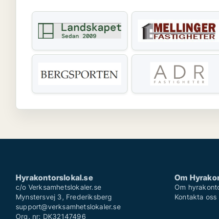
Hyrakontorslokal.se
Om Hyrakon
c/o Verksamhetslokaler.se
Om hyrakonto
Mynstersvej 3, Frederiksberg
Kontakta oss
support@verksamhetslokaler.se
Org. nr: DK32147496