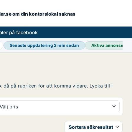
aler.se om din kontorslokal saknas
aler på facebook
Senaste uppdatering
2 min sedan
Aktiva annonser
38
 då på rubriken för att komma vidare. Lycka till i
Välj pris
Sortera sökresultat