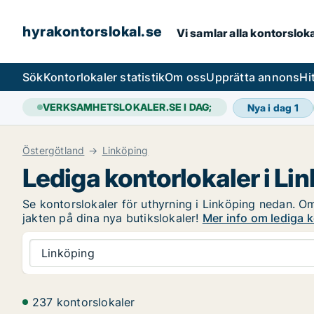
hyrakontorslokal.se
Vi samlar alla kontorslok
Sök
Kontorlokaler statistik
Om oss
Upprätta annons
Hi
VERKSAMHETSLOKALER.SE I DAG;
Nya i dag
1
Östergötland
Linköping
Lediga kontorlokaler i Li
Se kontorslokaler för uthyrning i Linköping nedan. Om 
jakten på dina nya butikslokaler!
Mer info om lediga k
Linköping
237 kontorslokaler