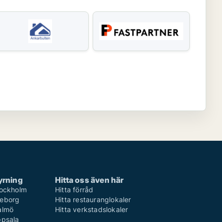
yrning
Hitta oss även här
Stockholm
Hitta förråd
teborg
Hitta restauranglokaler
Malmö
Hitta verkstadslokaler
ppsala