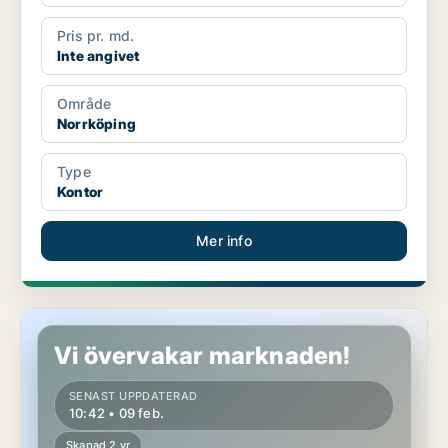
Pris pr. md.
Inte angivet
Område
Norrköping
Type
Kontor
Mer info
Kontor i Norrköping
Vi övervakar marknaden!
SENAST UPPDATERAD
10:42 • 09 feb.
Skapad 2 yr