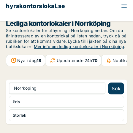
hyrakontorslokal.se
Östergötland
Norrköping
Lediga kontorlokaler i Norrköping
Se kontorslokaler för uthyrning i Norrköping nedan. Om du
är intresserad av en kontorlokal på listan nedan, tryck då på
rubriken för att komma vidare. Lycka till i jakten på dina nya
butikslokaler!
Mer info om lediga kontorlokaler i Norrköping
.
Nya i dag
18
Uppdaterade 24h
70
Notifikat
Norrköping
Sök
Pris
Storlek