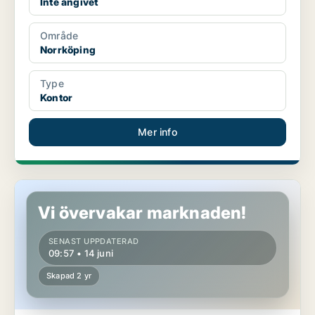
Inte angivet
Område
Norrköping
Type
Kontor
Mer info
Kontor i Norrköping
Vi övervakar marknaden!
SENAST UPPDATERAD
09:57 • 14 juni
Skapad 2 yr