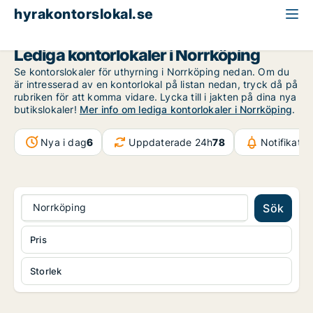
hyrakontorslokal.se
Östergötland
Norrköping
Lediga kontorlokaler i Norrköping
Se kontorslokaler för uthyrning i Norrköping nedan. Om du
är intresserad av en kontorlokal på listan nedan, tryck då på
rubriken för att komma vidare. Lycka till i jakten på dina nya
butikslokaler!
Mer info om lediga kontorlokaler i Norrköping
.
Nya i dag
6
Uppdaterade 24h
78
Notifikati
Norrköping
Sök
Pris
Storlek