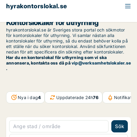
hyrakontorslokal.se
Kontorslokaler för uthyrning
hyrakontorslokal.se är Sveriges stora portal och sökmotor
för kontorslokaler för uthyrning. Vi samlar nästan alla
kontorslokaler för uthyrning, så du endast behöver kolla på
ett ställe när du söker kontorslokal. Använd sökfunktionen
nedan för att specificera din sökning efter kontorslokaler.
Har du en kontorslokal för uthyrning som vi ska
annonsera, kontakta oss då på
vip@verksamhetslokaler.se
.
Nya i dag
4
Uppdaterade 24h
76
Notifikati
Sök