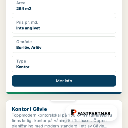
Areal
264 m2
Pris pr. md.
Inte angivet
Område
Burlöv, Arlöv
Type
Kontor
Mer info
PLATINA
Kontor i Gävle
Kontor i Gävle
Toppmodern kontorslokal på 136 kvm i Tullhuset.Nu
finns ledigt kontor på våning 5 i Tullhuset. Öppen
planlösning med modern standard i ett av Gävle