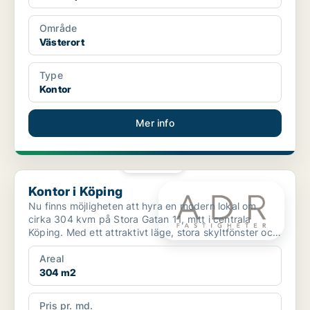
Område
Västerort
Type
Kontor
Mer info
PLATINA
Kontor i Köping
Kontor i Köping
Nu finns möjligheten att hyra en modern lokal om
cirka 304 kvm på Stora Gatan 11, mitt i centrala
Köping. Med ett attraktivt läge, stora skyltfönster och
en ...
Areal
304 m2
Pris pr. md.