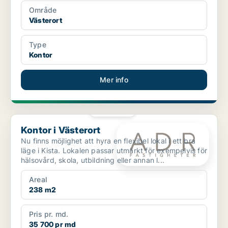
Område
Västerort
Type
Kontor
Mer info
PLATINA
Kontor i Västerort
Kontor i Västerort
Nu finns möjlighet att hyra en flexibel lokal i ett bra
läge i Kista. Lokalen passar utmärkt för exempelvis för
hälsovård, skola, utbildning eller annan l...
Areal
238 m2
Pris pr. md.
35 700 pr md