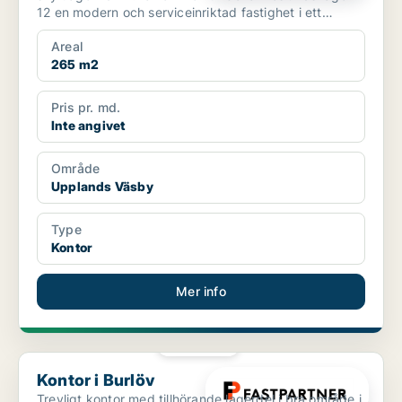
12 en modern och serviceinriktad fastighet i ett
strate...
Areal
265 m2
Pris pr. md.
Inte angivet
Område
Upplands Väsby
Type
Kontor
Mer info
PLATINA
Kontor i Burlöv
Kontor i Burlöv
Trevligt kontor med tillhörande lagerdel i bra område i