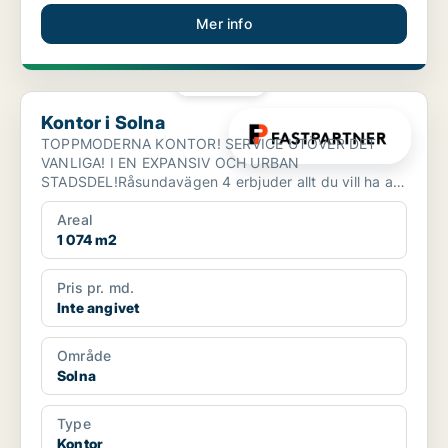
Mer info
PLATINA
Kontor i Solna
Kontor i Solna
TOPPMODERNA KONTOR! SERVICE UTÖVER DET
VANLIGA! I EN EXPANSIV OCH URBAN
STADSDEL!Råsundavägen 4 erbjuder allt du vill ha av
en riktigt bra arbetsplats: ett f...
Areal
1 074 m2
Pris pr. md.
Inte angivet
Område
Solna
Type
Kontor