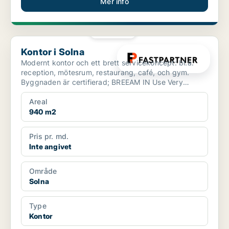
Mer info
PLATINA
Kontor i Solna
Kontor i Solna
Modernt kontor och ett brett servicekoncept: bl.a.
reception, mötesrum, restaurang, café, och gym.
Byggnaden är certifierad; BREEAM IN Use Very
GoodEtt moder...
Areal
940 m2
Pris pr. md.
Inte angivet
Område
Solna
Type
Kontor