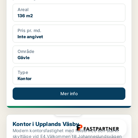
finaste h...
Areal
136 m2
Pris pr. md.
Inte angivet
Område
Gävle
Type
Kontor
Mer info
PLATINA
Kontor i Upplands Väsby
Kontor i Upplands Väsby
Modern kontorsfastighet med fullservice och starkt
skyltläge vid E4.Välkommen till Johanneslundsvägen