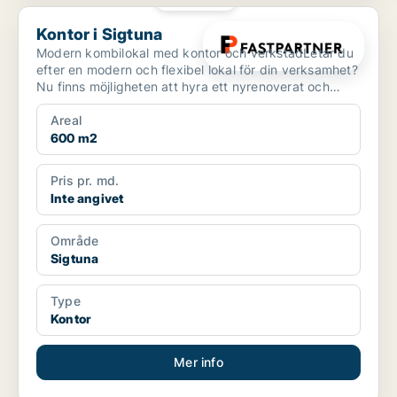
Kontor i Sigtuna
Kontor i Sigtuna
Modern kombilokal med kontor och verkstadLetar du
efter en modern och flexibel lokal för din verksamhet?
Nu finns möjligheten att hyra ett nyrenoverat och
my...
Areal
600 m2
Pris pr. md.
Inte angivet
Område
Sigtuna
Type
Kontor
Mer info