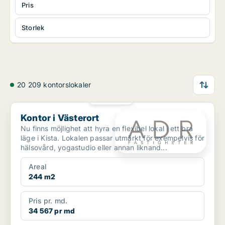
Pris
Storlek
20 209 kontorslokaler
PLATINA
Kontor i Västerort
Kontor i Västerort
Nu finns möjlighet att hyra en flexibel lokal i ett bra
läge i Kista. Lokalen passar utmärkt för exempelvis för
hälsovård, yogastudio eller annan liknand...
Areal
244 m2
Pris pr. md.
34 567 pr md