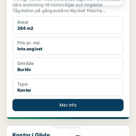
nära anslutning till motorvägar och ringleder.
Tågstation på gångavstånd.Mycket fräscha
kontorslokale...
Areal
264 m2
Pris pr. md.
Inte angivet
Område
Burlöv
Type
Kontor
Mer info
PLATINA
Kontor i Gävle
Kontor i Gävle