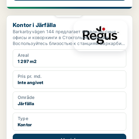
PLATINA
Kontor i Järfälla
Kontor i Järfälla
Barkarbyvägen 144 предлагает первоклассные
офисы и коворкинги в Стокгольме, Швеция.
Воспользуйтесь близостью к станциям Баркарби и
Якобсберг, чтобы легко доб...
Areal
1 297 m2
Pris pr. md.
Inte angivet
Område
Järfälla
Type
Kontor