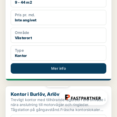
9 - 44 m2
Pris pr. md.
Inte angivet
Område
Västerort
Type
Kontor
Mer info
PLATINA
Kontor i Burlöv, Arlöv
Kontor i Burlöv, Arlöv
Trevligt kontor med tillhörande lagerdel i bra område i
nära anslutning till motorvägar och ringleder.
Tågstation på gångavstånd.Fräscha kontorslokaler
med t...