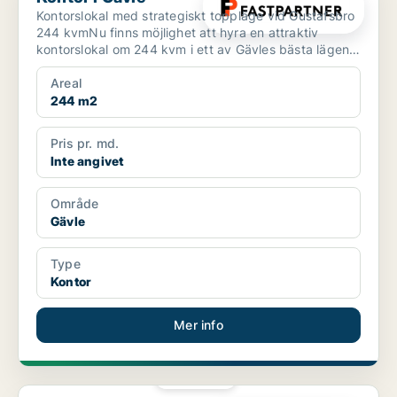
Kontorslokal med strategiskt toppläge vid Gustafsbro
244 kvmNu finns möjlighet att hyra en attraktiv
kontorslokal om 244 kvm i ett av Gävles bästa lägen
vid ...
Areal
244 m2
Pris pr. md.
Inte angivet
Område
Gävle
Type
Kontor
Mer info
PLATINA
Kontor i Gävle