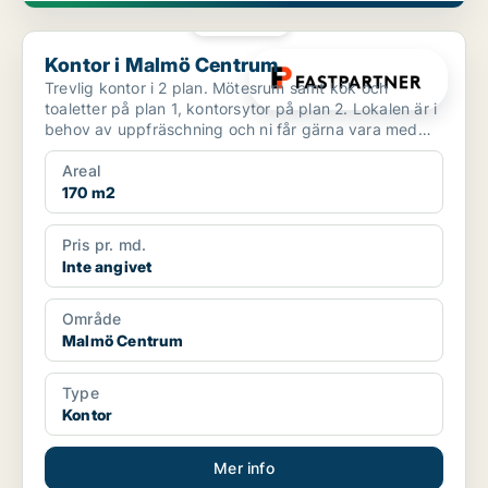
PLATINA
Kontor i Malmö Centrum
Kontor i Malmö Centrum
Trevlig kontor i 2 plan. Mötesrum samt kök och
toaletter på plan 1, kontorsytor på plan 2. Lokalen är i
behov av uppfräschning och ni får gärna vara med
och ...
Areal
170 m2
Pris pr. md.
Inte angivet
Område
Malmö Centrum
Type
Kontor
Mer info