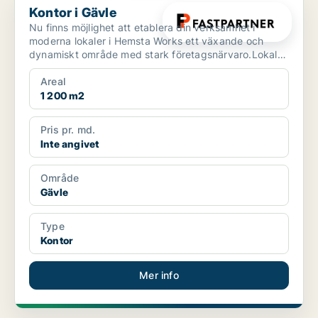
Kontor i Gävle
Nu finns möjlighet att etablera din verksamhet i
moderna lokaler i Hemsta Works ett växande och
dynamiskt område med stark företagsnärvaro.Lokalen
erbjuder e...
Areal
1 200 m2
Pris pr. md.
Inte angivet
Område
Gävle
Type
Kontor
Mer info
PLATINA