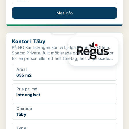
Mer info
PLATINA
Kontor i Täby
Kontor i Täby
På HQ Kemistvägen kan vi hjälpa till med: • Office
Space: Privata, fullt möblerade och utrustade kontor
för en person eller ett helt företag, helt anpassade...
Areal
635 m2
Pris pr. md.
Inte angivet
Område
Täby
Type